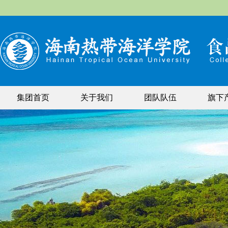
集团首页
关于我们
团队队伍
旗下